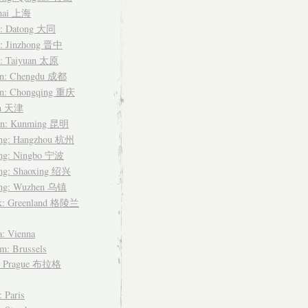
hai 上海
i: Datong 大同
i: Jinzhong 晋中
i: Taiyuan 太原
an: Chengdu 成都
an: Chongqing 重庆
in 天津
n: Kunming 昆明
ang: Hangzhou 杭州
ang: Ningbo 宁波
ang: Shaoxing 绍兴
ang: Wuzhen 乌镇
k: Greenland 格陵兰
a: Vienna
m: Brussels
: Prague 布拉格
: Paris