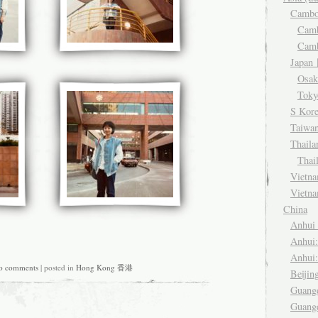
Camb
Cam
Cam
Japa
Osa
Tok
S Kor
Taiwa
Thail
Thai
Viet
Vietn
China
Anhu
Anhui
Anhui
o comments
| posted in
Hong Kong 香港
Beiji
Guang
Guang