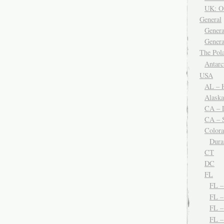
UK: O
General
Genera
Genera
The Po
Antar
USA
AL – H
Alaska
CA – 
CA – S
Color
Dura
CT
DC
FL
FL 
FL –
FL 
FL 