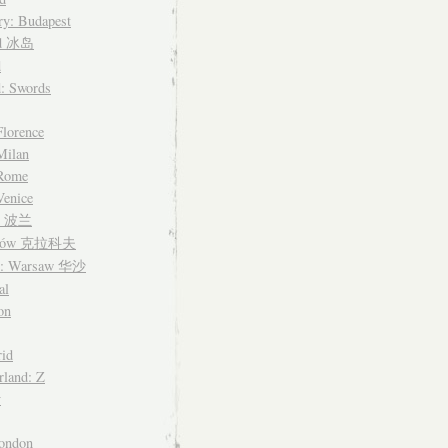
y: Budapest
nd 冰岛
d
d: Swords
Florence
 Milan
 Rome
Venice
nd 波兰
ków 克拉科夫
d: Warsaw 华沙
al
on
id
rland: Z
y
ondon