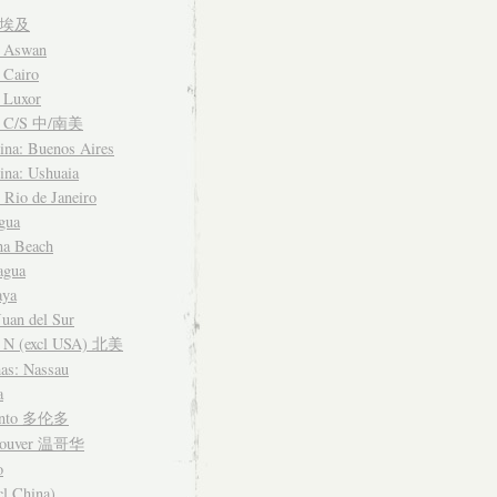
t 埃及
: Aswan
 Cairo
 Luxor
a C/S 中/南美
ina: Buenos Aires
ina: Ushuaia
: Rio de Janeiro
gua
na Beach
agua
aya
Juan del Sur
 N (excl USA) 北美
as: Nassau
a
onto 多伦多
couver 温哥华
o
cl China)