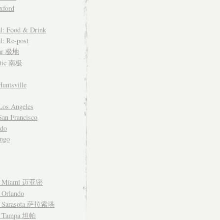
xford
l: Food & Drink
l: Re-post
lar 极地
ctic 南极
untsville
Los Angeles
an Francisco
ado
ngo
– Miami 迈亚密
 Orlando
– Sarasota 萨拉索塔
– Tampa 坦帕