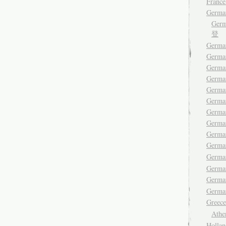
France
Germa
Ger
登
German
Germa
Germa
German
German
Germa
Germa
German
Germa
Germ
Germa
Germa
Germ
German
Gree
Ath
Hollan