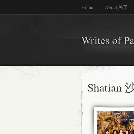
Home
About 关于
Writes of P
Shatian 