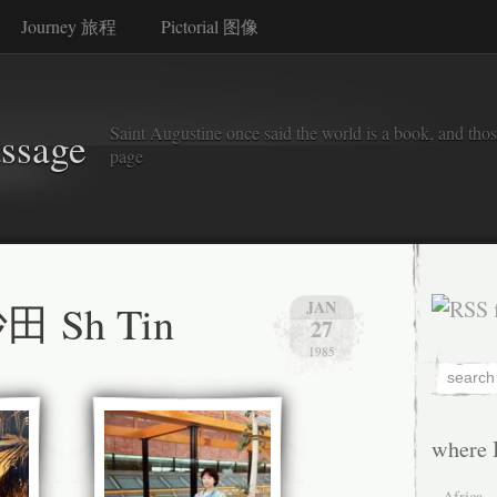
Journey 旅程
Pictorial 图像
Saint Augustine once said the world is a book, and thos
assage
page
沙田 Sh Tin
JAN
27
1985
where 
Africa