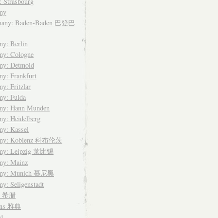
: Strasbourg
ny
many: Baden-Baden 巴登巴
y: Berlin
ny: Cologne
ny: Detmold
y: Frankfurt
y: Fritzlar
ny: Fulda
ny: Hann Munden
y: Heidelberg
ny: Kassel
any: Koblenz 科布伦茨
ny: Leipzig 莱比锡
ny: Mainz
any: Munich 慕尼黑
y: Seligenstadt
ce 希腊
ens 雅典
d