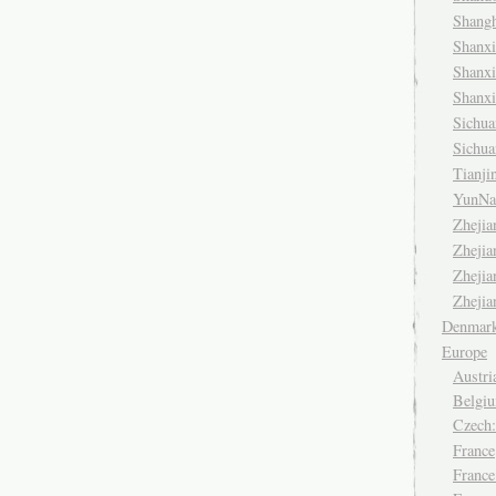
Shang
Shanx
Shanx
Shanx
Sichu
Sichu
Tianj
YunNa
Zheji
Zheji
Zheji
Zheji
Denmar
Europe
Austri
Belgiu
Czech
France
France