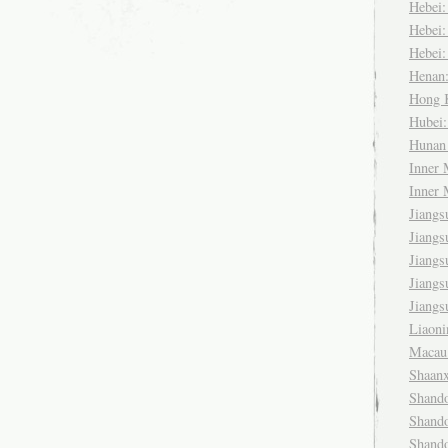
Hebei
Hebei
Hebei
Henan
Hong
Hubei
Huna
Inner
Inner
Jiang
Jiang
Jiang
Jiang
Jiang
Liaon
Maca
Shaan
Shand
Shand
Shand