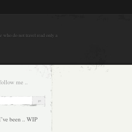
e who do not travel read only a
follow me ..
I’ve been .. WIP