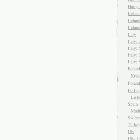
Hungar
Icela
Irelan
Irelan
Italy
Italy: 
Italy:
Italy:
Italy: 
Pola
Kra
Polan
Portug
Lisb
Spain
Madr
Switze
Turke
UK
UK: L