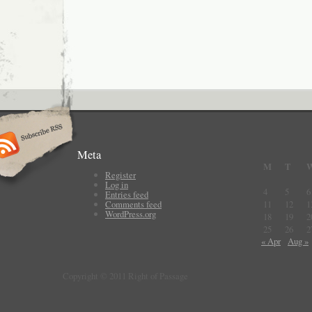
Meta
M
T
Register
Log in
4
5
6
Entries feed
Comments feed
11
12
1
WordPress.org
18
19
2
25
26
2
« Apr
Aug »
Copyright © 2011 Right of Passage